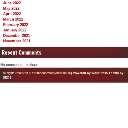
June 2022
May 2022
April 2022
March 2022
February 2022
January 2022
December 2021
November 2021
Recent Comments
No comments to show.
All rights reserved © southsoundvolleyballclub.org
Powered by WordPress
Theme by
SEOS