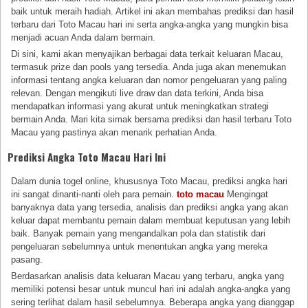
baik untuk meraih hadiah. Artikel ini akan membahas prediksi dan hasil
terbaru dari Toto Macau hari ini serta angka-angka yang mungkin bisa
menjadi acuan Anda dalam bermain.
Di sini, kami akan menyajikan berbagai data terkait keluaran Macau,
termasuk prize dan pools yang tersedia. Anda juga akan menemukan
informasi tentang angka keluaran dan nomor pengeluaran yang paling
relevan. Dengan mengikuti live draw dan data terkini, Anda bisa
mendapatkan informasi yang akurat untuk meningkatkan strategi
bermain Anda. Mari kita simak bersama prediksi dan hasil terbaru Toto
Macau yang pastinya akan menarik perhatian Anda.
Prediksi Angka Toto Macau Hari Ini
Dalam dunia togel online, khususnya Toto Macau, prediksi angka hari
ini sangat dinanti-nanti oleh para pemain.
toto macau
Mengingat
banyaknya data yang tersedia, analisis dan prediksi angka yang akan
keluar dapat membantu pemain dalam membuat keputusan yang lebih
baik. Banyak pemain yang mengandalkan pola dan statistik dari
pengeluaran sebelumnya untuk menentukan angka yang mereka
pasang.
Berdasarkan analisis data keluaran Macau yang terbaru, angka yang
memiliki potensi besar untuk muncul hari ini adalah angka-angka yang
sering terlihat dalam hasil sebelumnya. Beberapa angka yang dianggap