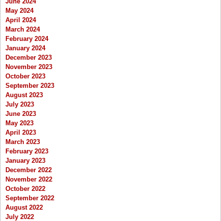
June 2024
May 2024
April 2024
March 2024
February 2024
January 2024
December 2023
November 2023
October 2023
September 2023
August 2023
July 2023
June 2023
May 2023
April 2023
March 2023
February 2023
January 2023
December 2022
November 2022
October 2022
September 2022
August 2022
July 2022