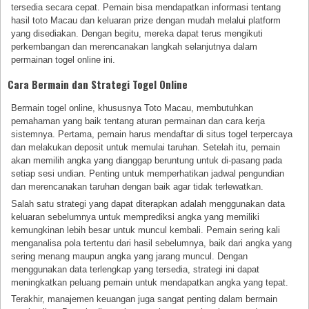
tersedia secara cepat. Pemain bisa mendapatkan informasi tentang
hasil toto Macau dan keluaran prize dengan mudah melalui platform
yang disediakan. Dengan begitu, mereka dapat terus mengikuti
perkembangan dan merencanakan langkah selanjutnya dalam
permainan togel online ini.
Cara Bermain dan Strategi Togel Online
Bermain togel online, khususnya Toto Macau, membutuhkan
pemahaman yang baik tentang aturan permainan dan cara kerja
sistemnya. Pertama, pemain harus mendaftar di situs togel terpercaya
dan melakukan deposit untuk memulai taruhan. Setelah itu, pemain
akan memilih angka yang dianggap beruntung untuk di-pasang pada
setiap sesi undian. Penting untuk memperhatikan jadwal pengundian
dan merencanakan taruhan dengan baik agar tidak terlewatkan.
Salah satu strategi yang dapat diterapkan adalah menggunakan data
keluaran sebelumnya untuk memprediksi angka yang memiliki
kemungkinan lebih besar untuk muncul kembali. Pemain sering kali
menganalisa pola tertentu dari hasil sebelumnya, baik dari angka yang
sering menang maupun angka yang jarang muncul. Dengan
menggunakan data terlengkap yang tersedia, strategi ini dapat
meningkatkan peluang pemain untuk mendapatkan angka yang tepat.
Terakhir, manajemen keuangan juga sangat penting dalam bermain