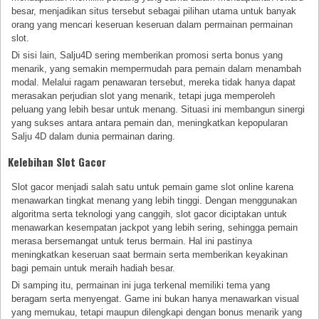
besar, menjadikan situs tersebut sebagai pilihan utama untuk banyak
orang yang mencari keseruan keseruan dalam permainan permainan
slot.
Di sisi lain, Salju4D sering memberikan promosi serta bonus yang
menarik, yang semakin mempermudah para pemain dalam menambah
modal. Melalui ragam penawaran tersebut, mereka tidak hanya dapat
merasakan perjudian slot yang menarik, tetapi juga memperoleh
peluang yang lebih besar untuk menang. Situasi ini membangun sinergi
yang sukses antara antara pemain dan, meningkatkan kepopularan
Salju 4D dalam dunia permainan daring.
Kelebihan Slot Gacor
Slot gacor menjadi salah satu untuk pemain game slot online karena
menawarkan tingkat menang yang lebih tinggi. Dengan menggunakan
algoritma serta teknologi yang canggih, slot gacor diciptakan untuk
menawarkan kesempatan jackpot yang lebih sering, sehingga pemain
merasa bersemangat untuk terus bermain. Hal ini pastinya
meningkatkan keseruan saat bermain serta memberikan keyakinan
bagi pemain untuk meraih hadiah besar.
Di samping itu, permainan ini juga terkenal memiliki tema yang
beragam serta menyengat. Game ini bukan hanya menawarkan visual
yang memukau, tetapi maupun dilengkapi dengan bonus menarik yang