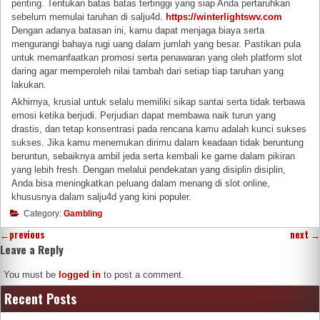
penting. Tentukan batas batas tertinggi yang siap Anda pertaruhkan
sebelum memulai taruhan di salju4d.
https://winterlightswv.com
Dengan adanya batasan ini, kamu dapat menjaga biaya serta
mengurangi bahaya rugi uang dalam jumlah yang besar. Pastikan pula
untuk memanfaatkan promosi serta penawaran yang oleh platform slot
daring agar memperoleh nilai tambah dari setiap tiap taruhan yang
lakukan.
Akhirnya, krusial untuk selalu memiliki sikap santai serta tidak terbawa
emosi ketika berjudi. Perjudian dapat membawa naik turun yang
drastis, dan tetap konsentrasi pada rencana kamu adalah kunci sukses
sukses. Jika kamu menemukan dirimu dalam keadaan tidak beruntung
beruntun, sebaiknya ambil jeda serta kembali ke game dalam pikiran
yang lebih fresh. Dengan melalui pendekatan yang disiplin disiplin,
Anda bisa meningkatkan peluang dalam menang di slot online,
khususnya dalam salju4d yang kini populer.
Category:
Gambling
←
previous
next
→
Leave a Reply
You must be
logged in
to post a comment.
Recent Posts