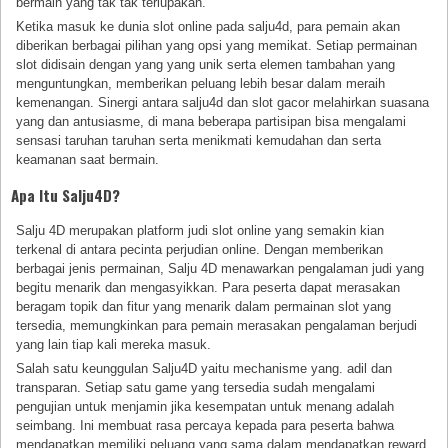
bermain yang tak tak terlupakan.
Ketika masuk ke dunia slot online pada salju4d, para pemain akan
diberikan berbagai pilihan yang opsi yang memikat. Setiap permainan
slot didisain dengan yang yang unik serta elemen tambahan yang
menguntungkan, memberikan peluang lebih besar dalam meraih
kemenangan. Sinergi antara salju4d dan slot gacor melahirkan suasana
yang dan antusiasme, di mana beberapa partisipan bisa mengalami
sensasi taruhan taruhan serta menikmati kemudahan dan serta
keamanan saat bermain.
Apa Itu Salju4D?
Salju 4D merupakan platform judi slot online yang semakin kian
terkenal di antara pecinta perjudian online. Dengan memberikan
berbagai jenis permainan, Salju 4D menawarkan pengalaman judi yang
begitu menarik dan mengasyikkan. Para peserta dapat merasakan
beragam topik dan fitur yang menarik dalam permainan slot yang
tersedia, memungkinkan para pemain merasakan pengalaman berjudi
yang lain tiap kali mereka masuk.
Salah satu keunggulan Salju4D yaitu mechanisme yang. adil dan
transparan. Setiap satu game yang tersedia sudah mengalami
pengujian untuk menjamin jika kesempatan untuk menang adalah
seimbang. Ini membuat rasa percaya kepada para peserta bahwa
mendapatkan memiliki peluang yang sama dalam mendapatkan reward