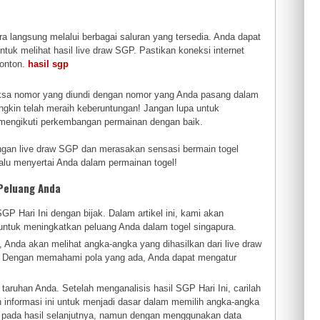
 langsung melalui berbagai saluran yang tersedia. Anda dapat
uk melihat hasil live draw SGP. Pastikan koneksi internet
nonton.
hasil sgp
riksa nomor yang diundi dengan nomor yang Anda pasang dalam
gkin telah meraih keberuntungan! Jangan lupa untuk
 mengikuti perkembangan permainan dengan baik.
engan live draw SGP dan merasakan sensasi bermain togel
lu menyertai Anda dalam permainan togel!
Peluang Anda
 Hari Ini dengan bijak. Dalam artikel ini, kami akan
ntuk meningkatkan peluang Anda dalam togel singapura.
, Anda akan melihat angka-angka yang dihasilkan dari live draw
ul. Dengan memahami pola yang ada, Anda dapat mengatur
aruhan Anda. Setelah menganalisis hasil SGP Hari Ini, carilah
 informasi ini untuk menjadi dasar dalam memilih angka-angka
r pada hasil selanjutnya, namun dengan menggunakan data