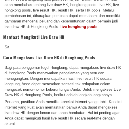
akan membahas tentang live draw HK, hongkong pools, live HK, live
hongkong pools, live result HK, result HK, serta HK pools. Melalui
pembahasan ini, diharapkan pembaca dapat memahami dan memiliki
gambaran mengenai peluang dan keberuntungan dalam bermain judi
live draw HK di Hongkong Pools.
live hongkong pools
Manfaat Mengikuti Live Draw HK
Sa
Cara Mengakses Live Draw HK di Hongkong Pools
Bagi para penggemar togel Hongkong, dapat mengakses live draw HK
di Hongkong Pools menawarkan pengalaman yang seru dan
menegangkan. Dengan mendapatkan hasil live result HK secara
langsung, Anda dapat merasakan sensasi tak terlupakan dalam
mengecek nomor-nomor keberuntungan Anda. Untuk mengakses Live
Draw HK di Hongkong Pools, berikut adalah langkah-langkahnya.
Pertama, pastikan Anda memiliki koneksi internet yang stabil. Koneksi
internet yang kuat akan memastikan bahwa Anda dapat mengakses
live draw HK dengan lancar dan tanpa hambatan. Hal ini penting agar
Anda dapat mengikuti hasil live result HK secara real-time dengan
akurat.