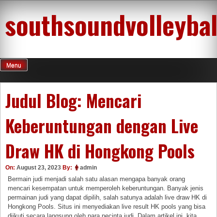
Skip
southsoundvolleybal
to
content
Menu
Judul Blog: Mencari
Keberuntungan dengan Live
Draw HK di Hongkong Pools
On:
August 23, 2023
By:
admin
Bermain judi menjadi salah satu alasan mengapa banyak orang
mencari kesempatan untuk memperoleh keberuntungan. Banyak jenis
permainan judi yang dapat dipilih, salah satunya adalah live draw HK di
Hongkong Pools. Situs ini menyediakan live result HK pools yang bisa
diikuti secara langsung oleh para pecinta judi. Dalam artikel ini, kita