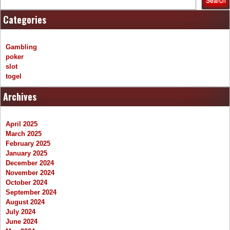
Search
Categories
Gambling
poker
slot
togel
Archives
April 2025
March 2025
February 2025
January 2025
December 2024
November 2024
October 2024
September 2024
August 2024
July 2024
June 2024