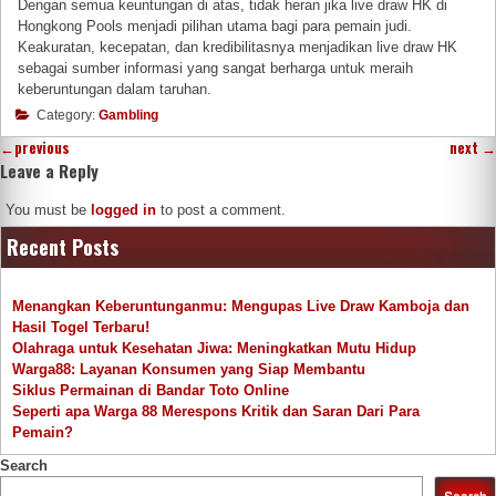
Dengan semua keuntungan di atas, tidak heran jika live draw HK di
Hongkong Pools menjadi pilihan utama bagi para pemain judi.
Keakuratan, kecepatan, dan kredibilitasnya menjadikan live draw HK
sebagai sumber informasi yang sangat berharga untuk meraih
keberuntungan dalam taruhan.
Category:
Gambling
←
previous
next
→
Leave a Reply
You must be
logged in
to post a comment.
Recent Posts
Menangkan Keberuntunganmu: Mengupas Live Draw Kamboja dan
Hasil Togel Terbaru!
Olahraga untuk Kesehatan Jiwa: Meningkatkan Mutu Hidup
Warga88: Layanan Konsumen yang Siap Membantu
Siklus Permainan di Bandar Toto Online
Seperti apa Warga 88 Merespons Kritik dan Saran Dari Para
Pemain?
Search