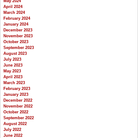
May 2024
April 2024
March 2024
February 2024
January 2024
December 2023
November 2023
October 2023
September 2023
August 2023
July 2023
June 2023
May 2023
April 2023
March 2023
February 2023
January 2023
December 2022
November 2022
October 2022
September 2022
August 2022
July 2022
June 2022